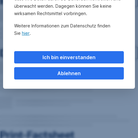
Investment-Struktur
überwacht werden. Dagegen können Sie keine
wirksamen Rechtsmittel vorbringen.
Weitere Informationen zum Datenschutz finden
Sie
hier
.
Dokumente
Ich bin einverstanden
Ablehnen
Print-Factsheet