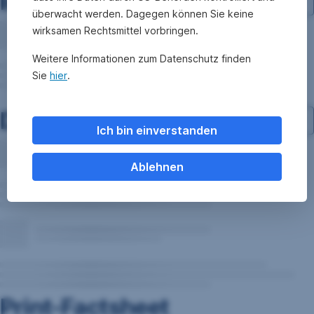
Investment-Struktur
überwacht werden. Dagegen können Sie keine
wirksamen Rechtsmittel vorbringen.
Weitere Informationen zum Datenschutz finden
Sie
hier
.
Dokumente
Ich bin einverstanden
Ablehnen
Print-Factsheet