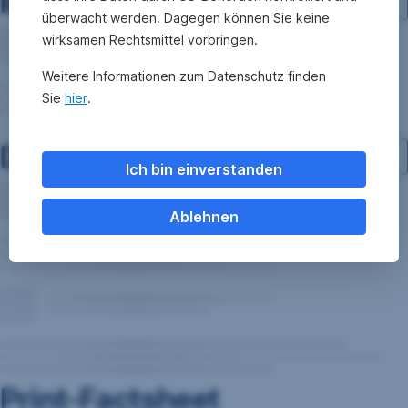
Investment-Struktur
überwacht werden. Dagegen können Sie keine
wirksamen Rechtsmittel vorbringen.
Weitere Informationen zum Datenschutz finden
Sie
hier
.
Dokumente
Ich bin einverstanden
Ablehnen
Print-Factsheet