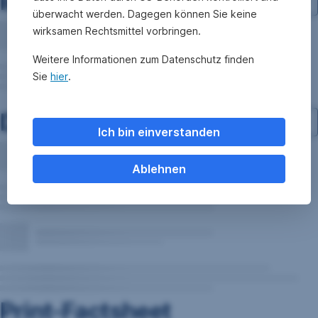
Investment-Struktur
überwacht werden. Dagegen können Sie keine
wirksamen Rechtsmittel vorbringen.
Weitere Informationen zum Datenschutz finden
Sie
hier
.
Dokumente
Ich bin einverstanden
Ablehnen
Print-Factsheet