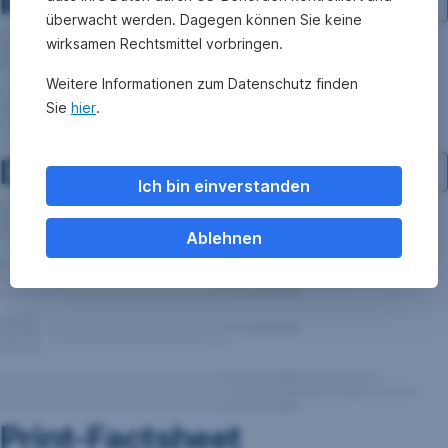
Investment-Struktur
überwacht werden. Dagegen können Sie keine
wirksamen Rechtsmittel vorbringen.
Weitere Informationen zum Datenschutz finden
Sie
hier
.
Dokumente
Ich bin einverstanden
Ablehnen
Print-Factsheet