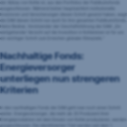
der Abbau von Kohle ist, aus den Portfolios der Publikumsfonds
ausgeschlossen. Während bisher hauptsächlich institutionelle
Investoren und Versicherungen diesen Schritt gesetzt haben, wagt
die EAM diesen Schritt nun auch für ihre gesamten Publikumsfonds.
Heinz Bednar, Vorsitzender der Geschäftsführung der EAM: „Ein
weitgehender Verzicht auf die Investition in Kohleminen ist für uns
ein wichtiger Schritt zum Erreichen globaler Klimaziele.“
Nachhaltige Fonds:
Energieversorger
unterliegen nun strengeren
Kriterien
In den nachhaltigen Fonds der EAM geht man noch einen Schritt
weiter. Energieversorger, die mehr als 20 Produzent ihrer
Energieproduktion mit dem Einsatz von Kohle produzieren, werden
ausgeschlossen. Die identifizierten Titel werden seit dem 1.