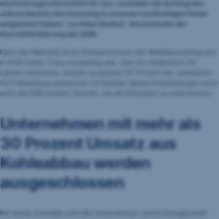
nächste logische Schritt für uns, nachdem wir Anfang des
Jahres bereits den Ausstieg in unseren nachhaltigen Fonds
umgesetzt haben“, so Heinz Bednar, Vorsitzender der
Geschäftsführung der EAM.
Nach der Mehrheit im EU-Parlament kann der Weltklimavertrag nun
in Kraft treten. Dazu notwendig war, dass ihn mindestens 55
Länder ratifizieren, welche zusammen 55 Prozent der weltweiten
CO2-Belastung ausmachen. Im Rahmen dieser Entwicklungen setzt
auch die EAM weitere Schritte, um die Klimaziele zu unterstützen.
Unternehmen mit mehr als
30 Prozent Umsatz aus
Kohleabbau werden
ausgeschlossen
Mit dieser Schwelle sind alle Unternehmen, deren Kerngeschäft