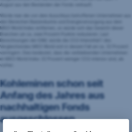
August aus den Beständen der Fonds verkauft.
Würde man die von dem Ausschluss betroffenen Unternehmen aus
den Bereichen Basisindustrie und Energieversorgung aus dem
MSCI World Index entfernen, so würde sich das Gewicht dieser
Branchen um ca. zwei Prozent-Punkte reduzieren. Laut
Berechnungen der EAM, würde die CO2-Intenstität1 des
Vergleichsindex MSCI World sich in diesem Fall um ca. 32 Prozent
verringern. Dies bedeutet, dass die verbleibenden Unternehmen
im MSCI World Index 32 Prozent weniger CO2-intensiv sind, als
vorher.
Kohleminen schon seit
Anfang des Jahres aus
nachhaltigen Fonds
ausgeschlossen