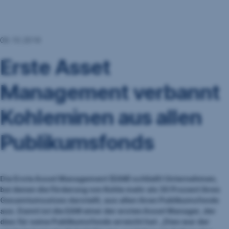
Navigation
überspringen
06.10.2016
Erste Asset
Management verbannt
Kohleminen aus allen
Publikumsfonds
Die Erste Asset Management (EAM) schließt Unternehmen,
bei denen die Förderung von Kohle mehr als 30 Prozent ihres
Gesamtumsatzes darstellt, aus allen ihren Publikumsfonds
aus. Damit ist die EAM einer der ersten Asset Manager, der
dies für seine Publikumsfonds erreicht hat. „Dies war der