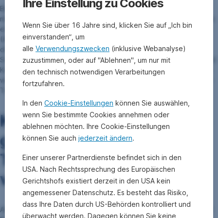
Ihre Einstellung zu Cookies
Bereits im Frühjahr 2016 hat die EAM alle Unternehmen, die
mindestens fünf Prozent ihres Umsatzes mit dem Abbau von Kohle
Wenn Sie über 16 Jahre sind, klicken Sie auf „Ich bin
erwirtschaften, aus dem investierbaren Nachhaltigkeitsuniversum
einverstanden“, um
(Aktien und Unternehmensanleihen) ausgeschlossen. „Dabei
alle
Verwendungszwecken
(inklusive Webanalyse)
differenzieren wir zwischen Kohle als Rohstoff für die
Stahlproduktion, die weiterhin erlaubt und auch notwendig ist, und
zuzustimmen, oder auf "Ablehnen", um nur mit
Kohle als Brennstoff, der nicht notwendig ist. Letzteren schließen
den technisch notwendigen Verarbeitungen
wir deshalb aus“, so Dominik Benedikt, Analyst im Nachhaltigkeits-
fortzufahren.
Team der EAM.
In den
Cookie-Einstellungen
können Sie auswählen,
wenn Sie bestimmte Cookies annehmen oder
Kohleverbrennung für einen
ablehnen möchten. Ihre Cookie-Einstellungen
großen Teil der potenziellen
können Sie auch
jederzeit ändern
.
Treibhausgasemissionen
Einer unserer Partnerdienste befindet sich in den
USA. Nach Rechtssprechung des Europäischen
verantwortlich.
Gerichtshofs existiert derzeit in den USA kein
angemessener Datenschutz. Es besteht das Risiko,
dass Ihre Daten durch US-Behörden kontrolliert und
Aktuelle Forschungsergebnisse zeigen, dass maximal zehn bis 20
überwacht werden. Dagegen können Sie keine