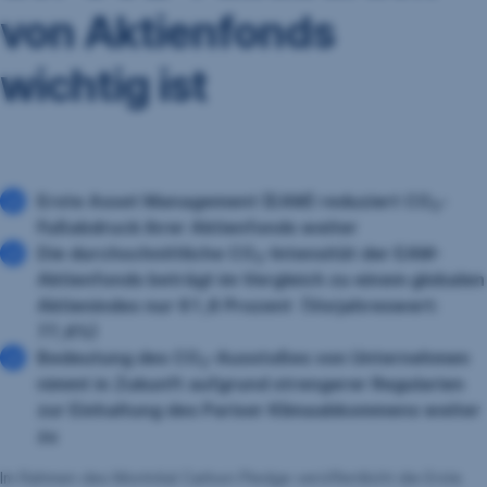
von Aktienfonds
wichtig ist
Erste Asset Management (EAM) reduziert CO
-
2
Fußabdruck ihrer Aktienfonds weiter
Die durchschnittliche CO
-Intensität der EAM-
2
Aktienfonds beträgt im Vergleich zu einem globalen
Aktienindex nur 61,8 Prozent (Vorjahreswert:
77,4%)
Bedeutung des CO
-Ausstoßes von Unternehmen
2
nimmt in Zukunft aufgrund strengerer Regularien
zur Einhaltung des Pariser Klimaabkommens weiter
zu
Im Rahmen des Montréal Carbon Pledge veröffentlicht die Erste