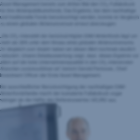
Asset Management bereits zum dritten Mal den CO
-Fußabdruck
2
für ihre Aktienpublikumsfonds. Das Ergebnis, bei dem nachhaltige
und traditionelle Fonds berücksichtigt werden, konnte im Vergleich
zu einem globalen Aktienuniversum erneut überzeugen:
„Die CO
-Intensität der berücksichtigten EAM-Aktienfonds liegt um
2
mehr als 38% unter dem Niveau eines globalen Aktienuniversums.
Im Vergleich zum Vorjahr haben wir diesen Wert nochmals deutlich
reduziert. Unsere Detailauswertung zeigt, dass dieses Ergebnis vor
allem auf die hohe Unternehmensqualität in den C0
-intensivsten
2
Branchen zurückzuführen ist“,
betont Gerold Permoser, Chief
Investment Officer der Erste Asset Management.
Bei ausschließlicher Berücksichtigung der nachhaltigen EAM-
Aktienfondsfamilie macht der kumulierte Fußabdruck sogar
weniger als die Hälfte des Referenzwertes (45,9%) aus.