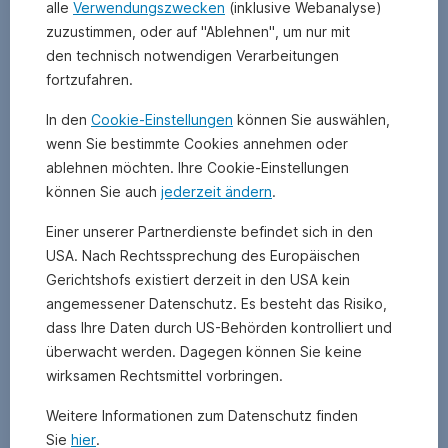
Was
alle
Verwendungszwecken
(inklusive Webanalyse)
sagt
zuzustimmen, oder auf "Ablehnen", um nur mit
den technisch notwendigen Verarbeitungen
die
fortzufahren.
CO2-
In den
Cookie-Einstellungen
können Sie auswählen,
wenn Sie bestimmte Cookies annehmen oder
Intensität
ablehnen möchten. Ihre Cookie-Einstellungen
aus?
können Sie auch
jederzeit ändern
.
Einer unserer Partnerdienste befindet sich in den
USA. Nach Rechtssprechung des Europäischen
Es
Gerichtshofs existiert derzeit in den USA kein
gibt
beinahe
angemessener Datenschutz. Es besteht das Risiko,
genauso
dass Ihre Daten durch US-Behörden kontrolliert und
viele
überwacht werden. Dagegen können Sie keine
Wege
wirksamen Rechtsmittel vorbringen.
die
Was
nach
Weitere Informationen zum Datenschutz finden
Rom
zeigen
Sie
hier
.