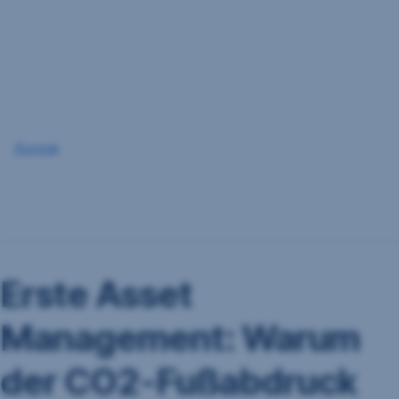
Navigation
überspringen
Zurück
Erste Asset
Management: Warum
der CO2-Fußabdruck