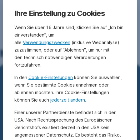
Ihre Einstellung zu Cookies
Wenn Sie über 16 Jahre sind, klicken Sie auf „Ich bin
einverstanden“, um
alle
Verwendungszwecken
(inklusive Webanalyse)
zuzustimmen, oder auf "Ablehnen", um nur mit
Megatrends im Überblick
den technisch notwendigen Verarbeitungen
fortzufahren.
In den
Cookie-Einstellungen
können Sie auswählen,
Technologie
wenn Sie bestimmte Cookies annehmen oder
&
ablehnen möchten. Ihre Cookie-Einstellungen
können Sie auch
jederzeit ändern
.
Innovation
Einer unserer Partnerdienste befindet sich in den
Hinter
USA. Nach Rechtssprechung des Europäischen
diesen
Gerichtshofs existiert derzeit in den USA kein
Schlagwörtern
angemessener Datenschutz. Es besteht das Risiko,
verbirgt