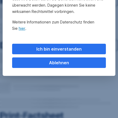
Investment-Struktur
überwacht werden. Dagegen können Sie keine
wirksamen Rechtsmittel vorbringen.
Weitere Informationen zum Datenschutz finden
Sie
hier
.
Dokumente
Ich bin einverstanden
Ablehnen
Print-Factsheet