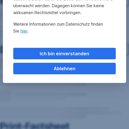
Investment-Struktur
überwacht werden. Dagegen können Sie keine
wirksamen Rechtsmittel vorbringen.
Weitere Informationen zum Datenschutz finden
Sie
hier
.
Dokumente
Ich bin einverstanden
Ablehnen
Print-Factsheet