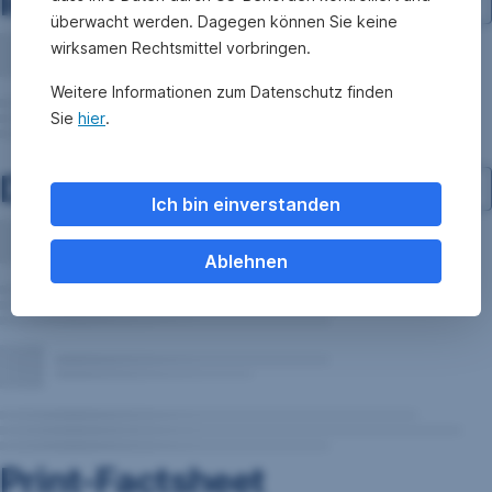
Investment-Struktur
überwacht werden. Dagegen können Sie keine
wirksamen Rechtsmittel vorbringen.
Weitere Informationen zum Datenschutz finden
Sie
hier
.
Dokumente
Ich bin einverstanden
Ablehnen
Print-Factsheet