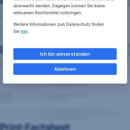
Investment-Struktur
überwacht werden. Dagegen können Sie keine
wirksamen Rechtsmittel vorbringen.
Weitere Informationen zum Datenschutz finden
Sie
hier
.
Dokumente
Ich bin einverstanden
Ablehnen
Print-Factsheet