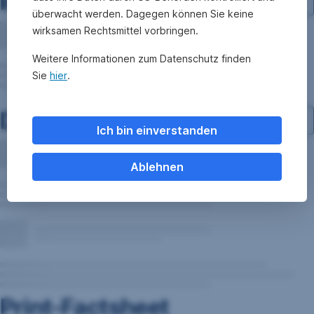
Investment-Struktur
überwacht werden. Dagegen können Sie keine
wirksamen Rechtsmittel vorbringen.
Weitere Informationen zum Datenschutz finden
Sie
hier
.
Dokumente
Ich bin einverstanden
Ablehnen
Print-Factsheet