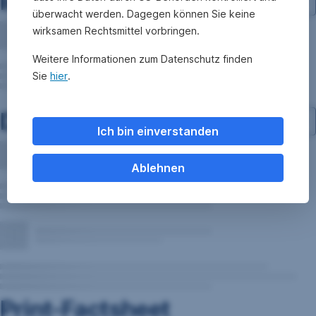
Investment-Struktur
überwacht werden. Dagegen können Sie keine
wirksamen Rechtsmittel vorbringen.
Weitere Informationen zum Datenschutz finden
Sie
hier
.
Dokumente
Ich bin einverstanden
Ablehnen
Print-Factsheet