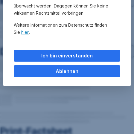
Investment-Struktur
überwacht werden. Dagegen können Sie keine
wirksamen Rechtsmittel vorbringen.
Weitere Informationen zum Datenschutz finden
Sie
hier
.
Dokumente
Ich bin einverstanden
Ablehnen
Print-Factsheet