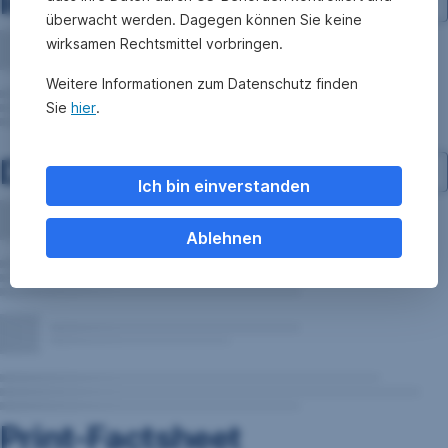
Investment-Struktur
überwacht werden. Dagegen können Sie keine
wirksamen Rechtsmittel vorbringen.
Weitere Informationen zum Datenschutz finden
Sie
hier
.
Dokumente
Ich bin einverstanden
Ablehnen
Print-Factsheet