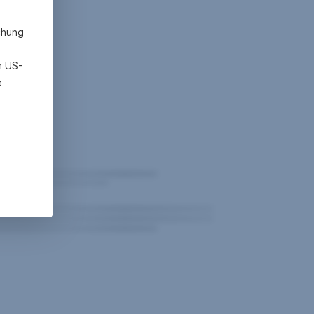
chung
h US-
e