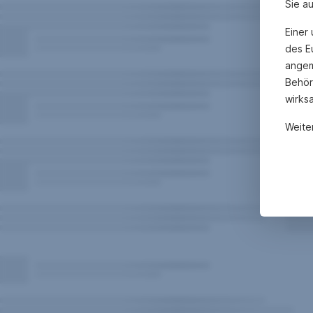
Sie a
Einer
des E
angem
Behör
wirks
Weite